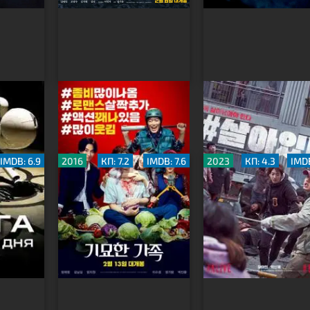
 дня
Чумовая семейка:
#выжить
Зомби на продажу
IMDB: 6.9
2016
КП: 7.2
IMDB: 7.6
2023
КП: 4.3
IMDB