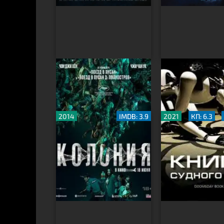
Колония
Книга Судного
2014
IMDB: 3.9
2021
КП: 6.3