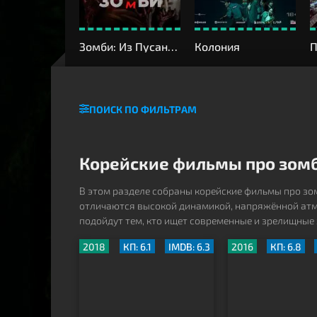
Зомби: Из Пусана в Гангнам
Колония
П
ПОИСК ПО ФИЛЬТРАМ
Корейские фильмы про зом
В этом разделе собраны корейские фильмы про з
отличаются высокой динамикой, напряжённой атм
подойдут тем, кто ищет современные и зрелищные
2018
КП: 6.1
IMDB: 6.3
2016
КП: 6.8