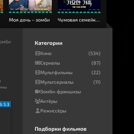
ь
Моя дочь – зомби
Чумовая семейка: Зомби на продажу
зомби
Категории
Кино
(534)
Сериалы
(87)
Мультфильмы
(22)
ы
Мультсериалы
(11)
тины
Зомби-франшизы
Актёры
: 5.3
Режиссёры
Подборки фильмов