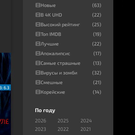
Новые
(63)
В 4K UHD
(22)
Высокий рейтинг
(25)
Топ IMDB
(19)
Лучшие
(22)
Апокалипсис
(17)
Самые страшные
(13)
Вирусы и зомби
(32)
Смешные
(21)
: 6.3
Корейские
(14)
По году
2026
2025
2024
2023
2022
2021