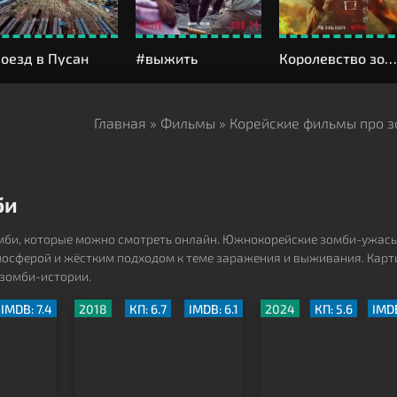
оезд в Пусан
#выжить
Королевство зомби: История Ашин
Главная
»
Фильмы
» Корейские фильмы про 
би
омби, которые можно смотреть онлайн. Южнокорейские зомби-ужас
осферой и жёстким подходом к теме заражения и выживания. Кар
 зомби-истории.
IMDB: 7.4
2018
КП: 6.7
IMDB: 6.1
2024
КП: 5.6
IMDB