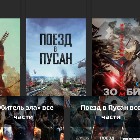
зомби:
Поезд в Пусан
Зомби: Из Пусана
нь
Гангнам
1
2
изы
битель зла» все
Поезд в Пусан вс
части
части