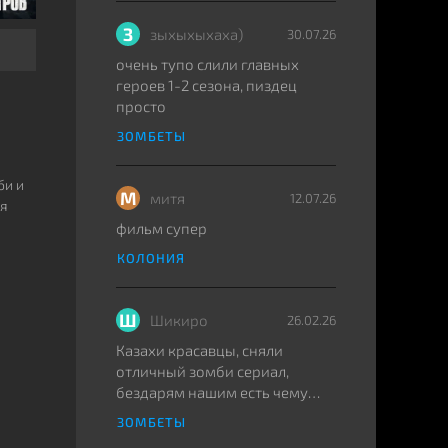
З
зыхыхыхаха)
30.07.26
очень тупо слили главных
героев 1-2 сезона, пиздец
просто
ЗОМБЕТЫ
би и
М
митя
12.07.26
ля
фильм супер
КОЛОНИЯ
Ш
Шикиро
26.02.26
Казахи красавцы, сняли
отличный зомби сериал,
бездарям нашим есть чему
поучиться.
ЗОМБЕТЫ