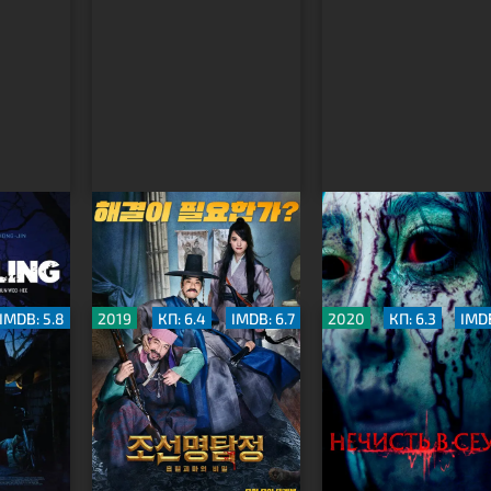
Детектив К: Тайна
Нечисть в Сеуле
демона-вампира
IMDB: 5.8
2019
КП: 6.4
IMDB: 6.7
2020
КП: 6.3
IMDB