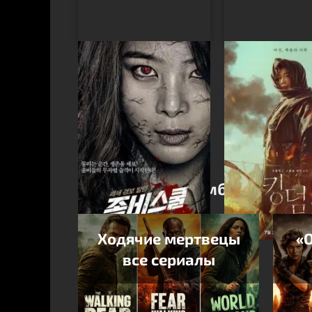
Школа зомби
Королевство 
История Аши
Популярные Зомби-франш
Ходячие мертвецы
«О
все сериалы