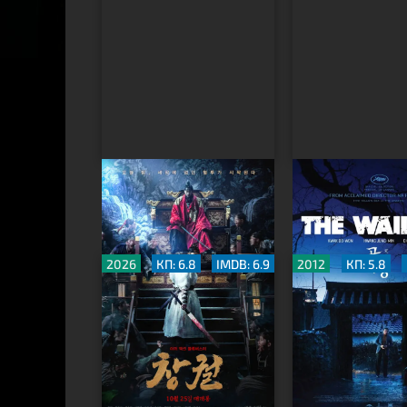
Прорыв
Вопль
2026
КП: 6.8
IMDB: 6.9
2012
КП: 5.8