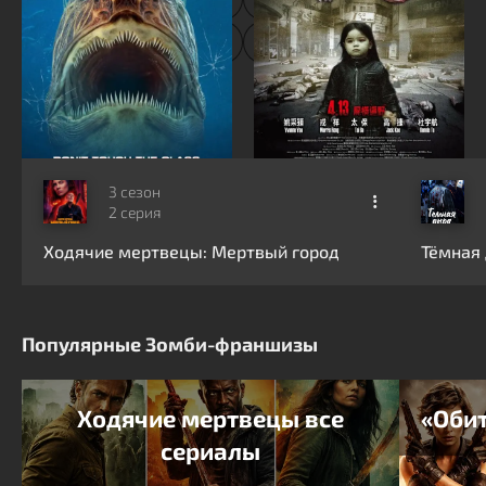
Новые серии
3 сезон
2 серия
Ходячие мертвецы: Мертвый город
Тёмная
Популярные Зомби-франшизы
Ходячие мертвецы все
«Обит
сериалы