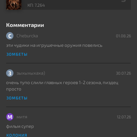
КП: 7.264
Комментарии
C
Cheburcka
01.08.26
эти чудики на игрушечные оружия повелись
ЗОМБЕТЫ
З
зыхыхыхаха)
30.07.26
очень тупо слили главных героев 1-2 сезона, пиздец
просто
ЗОМБЕТЫ
М
митя
12.07.26
фильм супер
КОЛОНИЯ