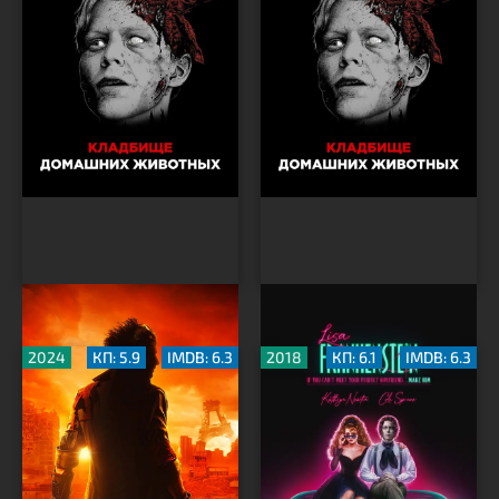
Пришелец из будущего
Лиза Франкенштейн
2024
КП: 5.9
IMDB: 6.3
2018
КП: 6.1
IMDB: 6.3