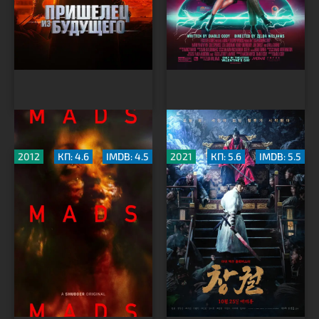
Одержимые
Прорыв
2012
КП: 4.6
IMDB: 4.5
2021
КП: 5.6
IMDB: 5.5