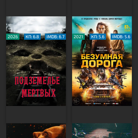
Подземелье мертвых
Безумная дорога
2026
КП: 6.8
IMDB: 6.7
2021
КП: 5.6
IMDB: 5.6
Зловещие мертвецы:
З/Л/О 94
Пекло