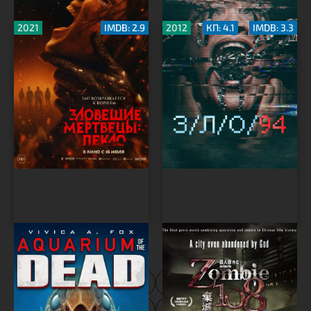
2021
IMDB: 2.9
2012
КП: 4.1
IMDB: 3.3
Аквариум мертвецов
Зомби 108
1
2
3
4
5
6
7
8
9
10
...
45