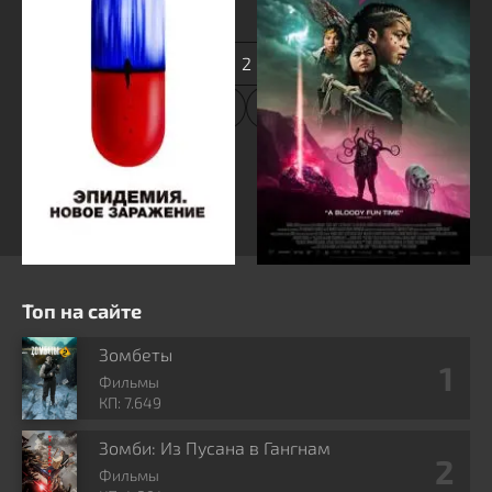
1
2
3
Топ на сайте
Зомбеты
Фильмы
КП: 7.649
Зомби: Из Пусана в Гангнам
Фильмы