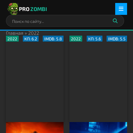
PRO
ZOMBI
Главная
» 2022
2022
КП: 6.2
IMDB: 5.8
2022
КП: 5.6
IMDB: 5.5
Пришелец из будущего
Эпидемия: Вирус-32