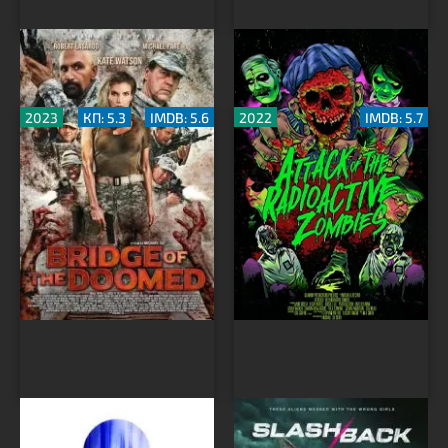
Мост обречённых
Атака радиоактивных
зомби
2023
КП: 5.3
IMDB: 5.6
2022
IMDB: 5.7
Эпидемия. Новое
Топь
заражение