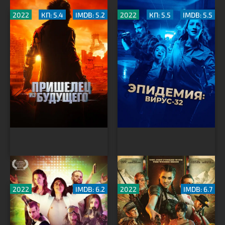
2022
КП: 5.4
IMDB: 5.2
2022
КП: 5.5
IMDB: 5.5
Апокалипсис
Безумная Хайди
2022
IMDB: 6.2
2022
IMDB: 6.7