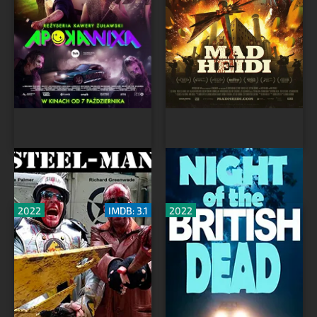
Стальной человек
Ночь британских
мертвецов
2022
IMDB: 3.1
2022