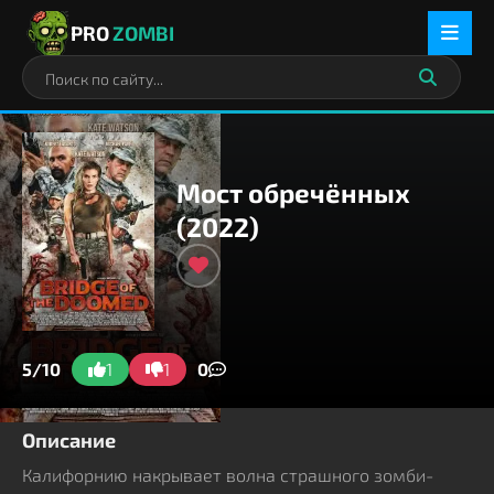
PRO
ZOMBI
Мост обречённых
(2022)
5/10
1
1
0
Описание
Калифорнию накрывает волна страшного зомби-