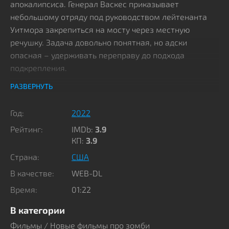
апокалипсиса. Генерал Васкес приказывает
небольшому отряду под руководством лейтенанта
Уитмора закрепиться на мосту через местную
речушку. Задача довольно понятная, но адски
опасная – удерживать переправу до подхода
подкрепления.
РАЗВЕРНУТЬ
Если помощь не подоспеет, приказ следующий:
взорвать мост к чертям собачьим, чтобы ни одна
Год:
2022
нежить через него не переправилась на
Рейтинг:
IMDb:
3.9
спасительный берег. И вот солдаты встречают группу
КП:
3.9
гражданских, которые обосновались в лесу
Страна:
США
неподалеку. Бродяги насмотрелись ужасов и теперь
уверены: это полноценный конец света, и они ждут
В качестве:
WEB-DL
Страшного суда. Армейцы советуют им перебираться
Время:
01:22
на противоположный берег, но убежденные фанатики
упираются. Они считают, что в таком хаосе доверять
В категории
воякам следует в последнюю очередь.
Фильмы
/
Новые фильмы про зомби