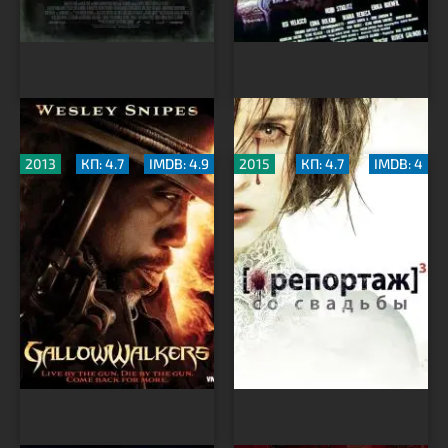
Висельник
Репортаж со свадьбы
2013
КП: 4.7
IMDB: 4.9
2015
КП: 4.7
IMDB: 4