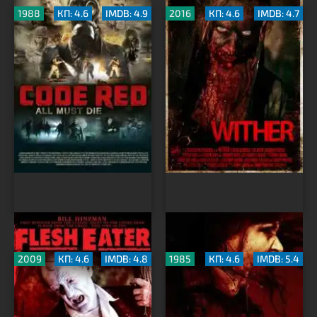
1988
КП: 4.6
IMDB: 4.9
2016
КП: 4.6
IMDB: 4.7
Пожиратель плоти
Зло в нас
2009
КП: 4.6
IMDB: 4.8
1985
КП: 4.6
IMDB: 5.4