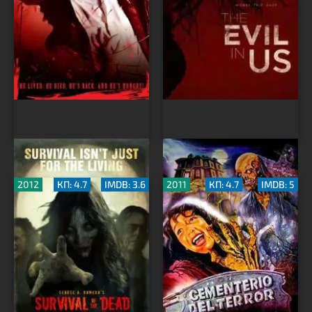
Выживание мертвецов
Кошмар на кладбище
2012
КП: 4.7
IMDB: 3.6
2011
КП: 4.7
IMDB: 5