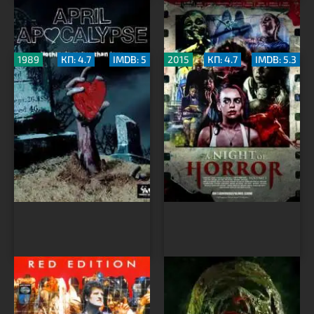
Апрельский
Ночь ужасов, часть 1
апокалипсис
1989
КП: 4.7
IMDB: 5
2015
КП: 4.7
IMDB: 5.3
Мертвец по соседству
Плесень с планеты
Ксонадер