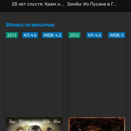
28 лет спустя: Храм из костей
Зомби: Из Пусана в Гангнам
Я –
ПОИСК ПО ФИЛЬТРАМ
2013
КП: 4.6
IMDB: 4.2
2012
КП: 4.6
IMDB: 5
Красный код
Нежить