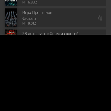
КП: 6.832
Игра Престолов
Фильмы
КП: 9.012
28 лет спустя: Храм из костей
Фильмы
КП: 7.264
Комментарии
C
Cheburcka
01.08.26
эти чудики на игрушечные оружия повелись
ЗОМБЕТЫ
З
зыхыхыхаха)
30.07.26
очень тупо слили главных героев 1-2 сезона, пиздец