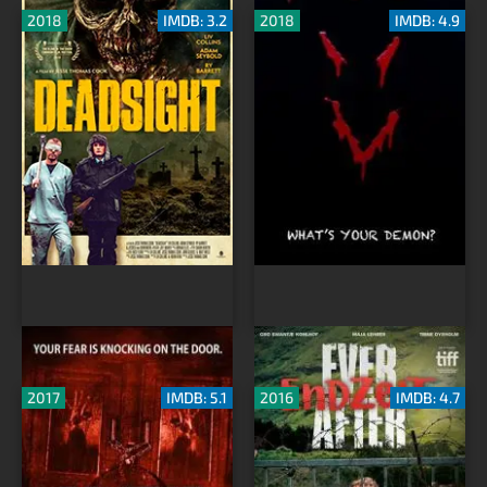
2018
IMDB: 3.2
2018
IMDB: 4.9
У двери
Конец времён
2017
IMDB: 5.1
2016
IMDB: 4.7