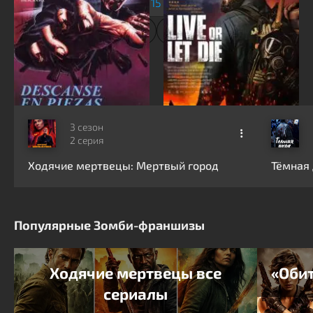
1
...
14
15
16
...
45
Новые серии
3 сезон
2 серия
Ходячие мертвецы: Мертвый город
Тёмная
Популярные Зомби-франшизы
Ходячие мертвецы все
«Обит
сериалы