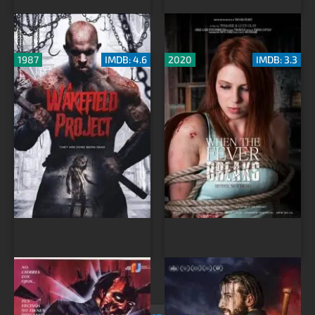
Проект «Вейкфилд»
Когда спадёт жар
1987
IMDB: 4.6
2020
IMDB: 3.3
Покойся с миром
Живи или дай умереть