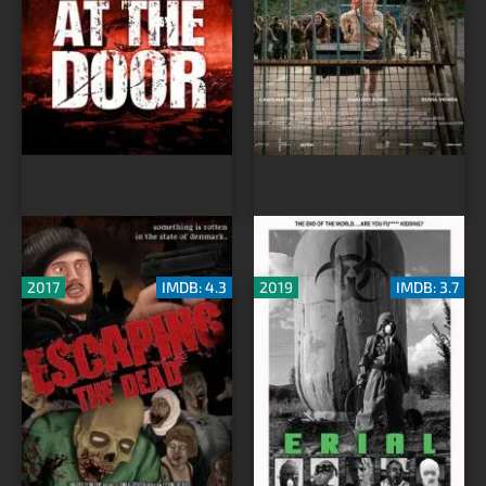
Спасаясь от мертвецов
Взорванная пустошь
2017
IMDB: 4.3
2019
IMDB: 3.7