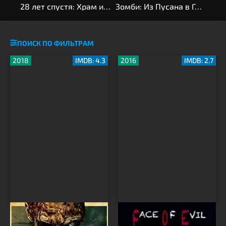
28 лет спустя: Храм из костей
Зомби: Из Пусана в Гангнам
Я –
ПОИСК ПО ФИЛЬТРАМ
2018
IMDB: 4.3
2016
IMDB: 2.7
Слепое пятно
Лицо зла