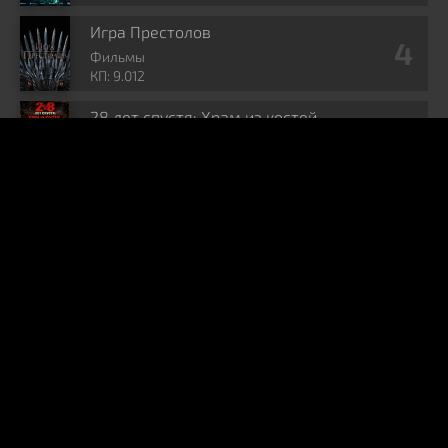
Игра Престолов
Фильмы
КП: 9.012
28 лет спустя: Храм из костей
Фильмы
КП: 7.264
Комментарии
C
Cheburcka
01.08.26
эти чудики на игрушечные оружия повелись
ЗОМБЕТЫ
З
зыхыхыхаха)
30.07.26
очень тупо слили главных героев 1-2 сезона, пиздец
просто