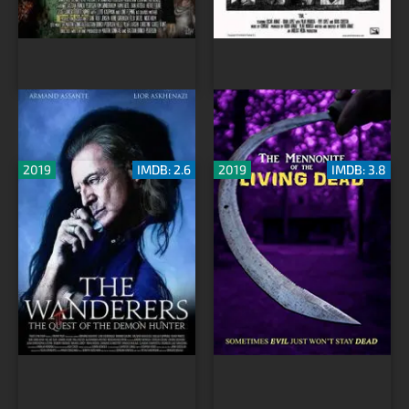
Странники: Квест
Менониты. Живые
охотника на демонов
мертвецы
2019
IMDB: 2.6
2019
IMDB: 3.8