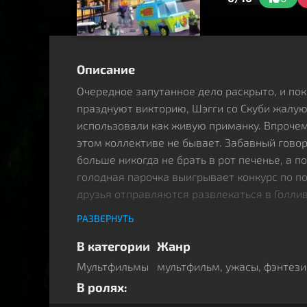
Описание
Очередное запутанное дело раскрыто, и по
празднуют викторию, Шэгги со Скуби жалуют
использовали как живую приманку. Впрочем
этом коллективе не бывает. Забавный гово
больше никогда не брать в рот печенье, а по
голодная парочка выигрывает конкурс по п
друзья отправляются развлекаться в Голлив
РАЗВЕРНУТЬ
Всей компанией они едут на экскурсию в л
«Брикстон», где когда-то снимали классиче
В категории
Жанр
ужасов. Даже сейчас кровь в жилах стынет, 
Мультфильмы
мультфильм
,
ужасы
,
фэнтези
Но сегодня ситуация изменилась: студия на
В ролях:
краха, и жадный делец Аттикус Финк мечтае