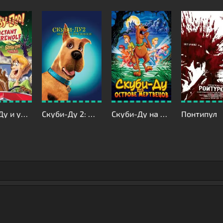
Скуби-Ду и упорный оборотень
Скуби-Ду 2: Монстры на свободе
Скуби-Ду на острове Мертвецов
Понтипул