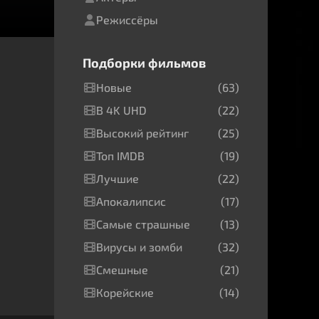
Режиссёры
Подборки фильмов
Новые
(63)
В 4K UHD
(22)
Высокий рейтинг
(25)
Топ IMDB
(19)
Лучшие
(22)
Апокалипсис
(17)
Самые страшные
(13)
Вирусы и зомби
(32)
Смешные
(21)
Корейские
(14)