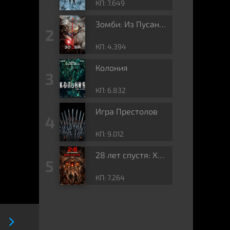
КП: 7.649
Зомби: Из Пусана в Гангнам
КП: 4.394
Колония
КП: 6.832
Игра Престолов
КП: 9.012
28 лет спустя: Храм из костей
КП: 7.264