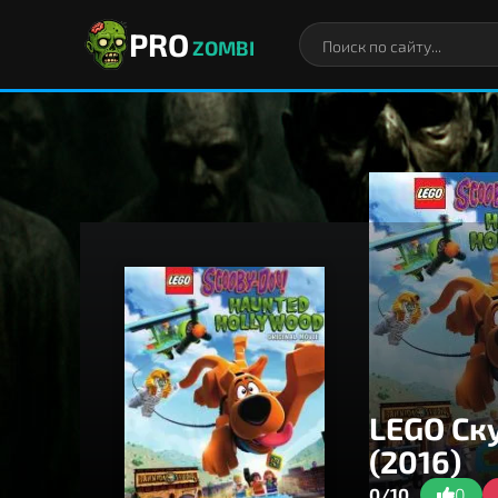
PRO
ZOMBI
LEGO Ск
(2016)
0/10
0