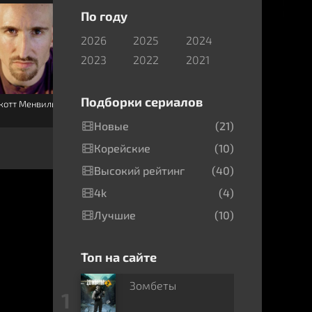
По году
2026
2025
2024
2023
2022
2021
Подборки сериалов
котт Менвиль
Кассандра
Джеймс
Петерсон
Арнольд Тейлор
Новые
(21)
Корейские
(10)
Высокий рейтинг
(40)
4k
(4)
Лучшие
(10)
Топ на сайте
Зомбеты