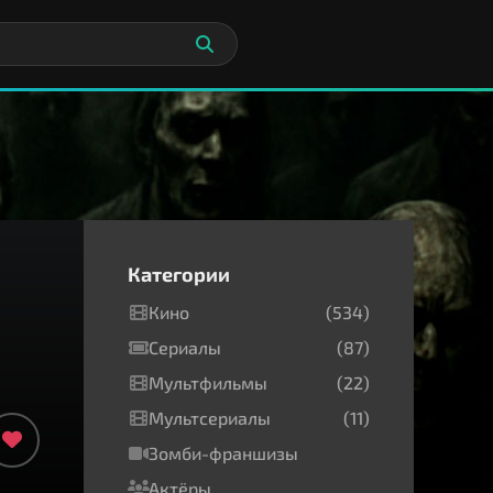
Категории
Кино
(534)
Сериалы
(87)
Мультфильмы
(22)
Мультсериалы
(11)
Зомби-франшизы
Актёры