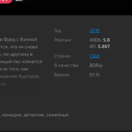
Год:
2016
ка Фред с Вэлмой
Рейтинг:
IMDb:
5.8
КП:
5.867
ся, что их снова
, по-другому в
Страна:
США
рящий пес клянется
В качестве:
BDRip
сле того, как
Время:
01:15
оеданию бургеров,
уд.
егендарную Студию
ские фильмы
когда смотришь их.
,
комедия
,
детектив
,
семейный
 грани финансового
т скупить ее за