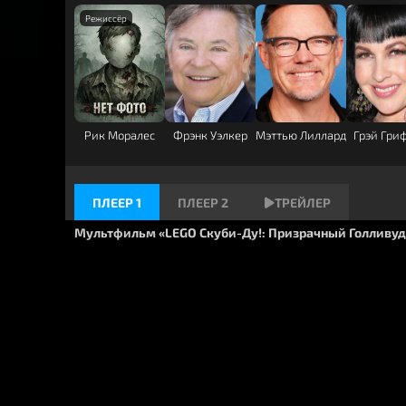
бесценок.
Пока гид, фанат фильмов-ужастиков, ведет
павильонам, на группу нападает настоящий
головы. Он словно сошел со странички ром
Владелец студии Чет Брикстон объясняет: 
Рик Моралес
Фрэнк Уэлкер
Мэттью Лиллард
Грэй Гри
здесь видели еще древнюю мумию и даже 
зомби.
ПЛЕЕР 1
ПЛЕЕР 2
ТРЕЙЛЕР
По легенде, это призрак актера Бориса Кар
Мультфильм «LEGO Скуби-Ду!: Призрачный Голливуд
когда-то играл всех этих монстров. Бриксто
подписать документы о продаже, но команд
берется за расследование нового дела, об
очень интересным и страшным.