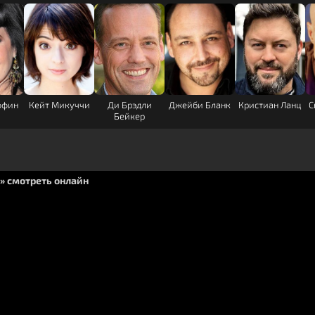
 наших героев по
 Всадник без
ана Майна Рида.
помимо всадника
ффин
Кейт Микуччи
Ди Брэдли
Джейби Бланк
Кристиан Ланц
С
кровожадного
Бейкер
нака, который
» смотреть онлайн
н уже готов
а решает помочь и
ещающего стать