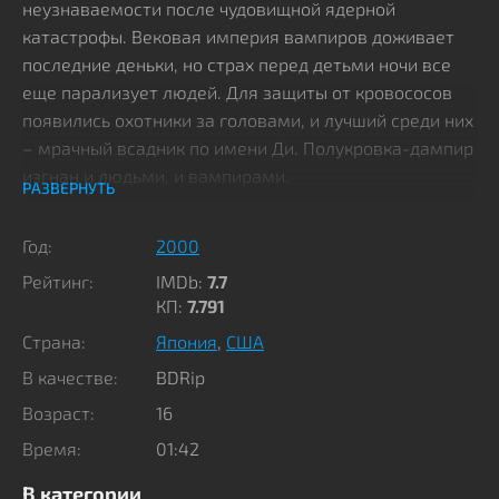
неузнаваемости после чудовищной ядерной
катастрофы. Вековая империя вампиров доживает
последние деньки, но страх перед детьми ночи все
еще парализует людей. Для защиты от кровососов
появились охотники за головами, и лучший среди них
– мрачный всадник по имени Ди. Полукровка-дампир
изгнан и людьми, и вампирами.
РАЗВЕРНУТЬ
Его нанимают за бешеные деньги, но при этом не
Год:
2000
доверяют. Например, денежки платят лишь после
Рейтинг:
IMDb:
7.7
завершения заказа. Дочь влиятельного аристократа
КП:
7.791
Шарлотту похищает барон Майер Линг. Богатый
Страна:
Япония
,
США
папаша в ярости, он стремится всеми правдами и
неправдами вернуть дочь живой, пока та не
В качестве:
BDRip
обратилась в кровососку. Он нанимает Ди, но для
Возраст:
16
подстраховки подключает банду отморозков из
Время:
01:42
группировки «Братья Маркус». Команда конкурентов
ни перед чем не остановится ради наживы, для них
В категории