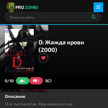
PRO
ZOMBI
D: Жажда крови
(2000)
0/10
0
0
0
Описание
13-е тысячелетие. Мир изменился до