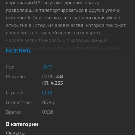
корпорации UAC изучают древние врата,
позволяющие телепортироваться в другие уголки
вселенной. Они считают, что сделали величайшее
открытие в истории человечества, которое поможет
совершить настоящий прорыв и подарить
человечеству технологии, о которых раньше
приходилось только мечтать или снимать фильмы.
РАЗВЕРНУТЬ
Но, как не трудно догадаться, гениальные умы
Год:
2019
открыли портал в преисподнюю со всеми
Рейтинг:
IMDb:
3.8
вытекающими отсюда последствиями. Группу
КП:
4.255
морпехов отправляют на базу для усиления охраны,
Страна:
США
понимая важность сделанного открытия. И сразу
после прибытия один из ученых проходит через
В качестве:
BDRip
портал и возвращается искалеченным безумцем.
Время:
01:36
Доктор Бетрюгер, глава сомнительного
В категории
эксперимента, сам решает отправиться в портал.
Фильмы