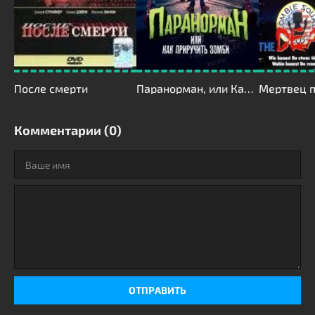
После смерти
Паранорман, или Как приручить зомби
Мертвец п
Комментарии (0)
ОТПРАВИТЬ