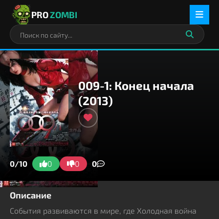
PRO
ZOMBI
009-1: Конец начала
(2013)
0/10
0
0
0
Описание
События развиваются в мире, где Холодная война