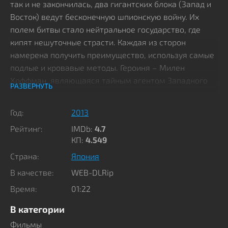
так и не закончилась, два гигантских блока (Запад и
Восток) ведут бесконечную шпионскую войну. Их
полем битвы стало нейтральное государство, где
кипят нешуточные страсти. Каждая из сторон
намерена получить преимущество, используя самые
подлые и кровавые методы. Героиня – Милен
Хоффман, являющаяся тайным агентом Западного
РАЗВЕРНУТЬ
блока.
Год:
2013
Кодовое имя барышни – 009-1. В теле Милен
Рейтинг:
IMDb:
4.7
спрятано семь видов высокотехнологичного оружия,
КП:
4.549
включая пулеметы в груди и способность к
Страна:
Япония
моментальной регенерации. Это делает ее
идеальной киллерской машиной, лишенной
В качестве:
WEB-DLRip
воспоминаний о прошлой жизни. Эдакий Джейсон
Время:
01:22
Борн в юбке. Во время операции по уничтожению
сети торговцев людьми агент спасает загадочного
В категории
парня по имени Крис. Странная мелодия, которую он
Фильмы