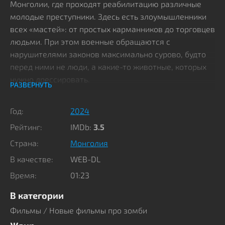
Монголии, где проходят реабилитацию различные
молодые преступники. Здесь есть злоумышленники
всех «мастей»: от простых карманников до торговцев
людьми. При этом военные обращаются с
нарушителями законов максимально сурово, будто
перед ними не люди, а какие-то животные, которых
нужно дрессировать.
РАЗВЕРНУТЬ
Неудивительно, что юноши и девушки мечтают
Год:
2024
только об одном – поскорее свалить из этой дыры. Но
Рейтинг:
IMDb:
3.5
заключенные точно не знали, что главные проблемы
впереди. Оказывается, в стенах лагеря уже давно
Страна:
Монголия
проводятся эксперименты с вирусом,
В качестве:
WEB-DL
превращающим людей в зомби. И очередной опыт
Время:
01:23
выходят из-под контроля, а потому ходячие
мертвяки сбегают, и через какое-то время
В категории
практически вся военная база кишит плотоядными
Фильмы
/
Новые фильмы про зомби
монстрами. Солдаты не в сих сдержать натиск армии