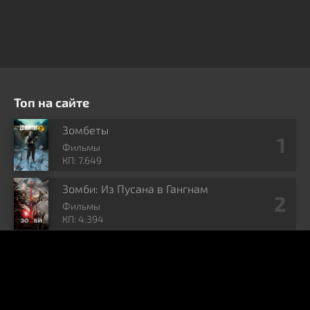
Топ на сайте
Зомбеты
Фильмы
КП: 7.649
Зомби: Из Пусана в Гангнам
Фильмы
КП: 4.394
Колония
Фильмы
КП: 6.832
Игра Престолов