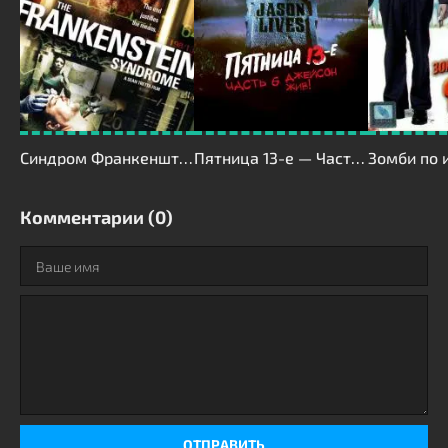
Синдром Франкенштейна
Пятница 13-е — Часть 6: Джейсон жив!
Зомби по 
Комментарии (0)
ОТПРАВИТЬ