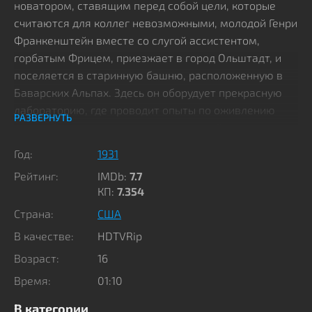
новатором, ставящим перед собой цели, которые
считаются для коллег невозможными, молодой Генри
Франкенштейн вместе со слугой ассистентом,
горбатым Фрицем, приезжает в город Ольштадт, и
поселяется в старинную башню, расположенную в
Баварских Альпах. Здесь он оборудует прекрасную
лабораторию, где проводит опыты по оживлению
РАЗВЕРНУТЬ
мертвой материи, соединяя ее с живой.
Год:
1931
Для этого его помощник похищает с кладбища тела
Рейтинг:
IMDb:
7.7
умерших, из которых мэтр конструирует существо, но
КП:
7.354
ему для манипуляций с помощью специальных
Страна:
США
снадобий не хватает лишь неповрежденного
человеческого мозга. Именно его поручается
В качестве:
HDTVRip
похитить Фрицу из научного центра местного
Возраст:
16
университета, однако из-за спешки вместо колбы с
Время:
01:10
обычным экспонатом, он забирает мозги кровавого
маньяка, где извилин несколько меньше.
В категории