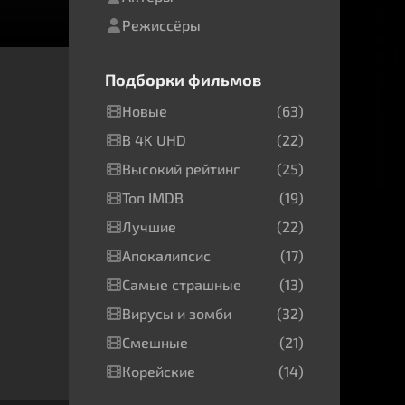
Режиссёры
Подборки фильмов
Новые
(63)
В 4K UHD
(22)
Высокий рейтинг
(25)
Топ IMDB
(19)
Лучшие
(22)
Апокалипсис
(17)
Самые страшные
(13)
Вирусы и зомби
(32)
Смешные
(21)
Корейские
(14)