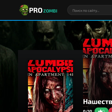
PRO
ZOMBI
Нашеств
0/10
0