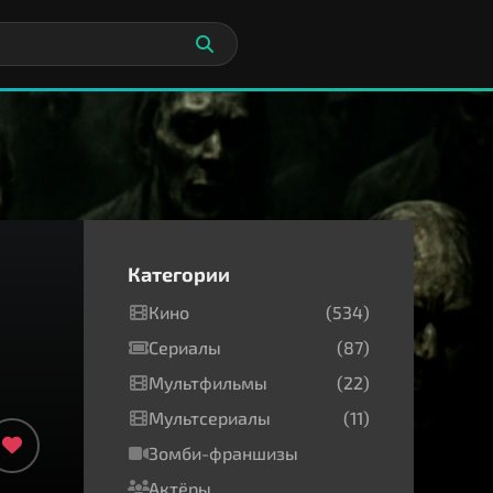
Категории
Кино
(534)
Сериалы
(87)
Мультфильмы
(22)
Мультсериалы
(11)
Зомби-франшизы
Актёры