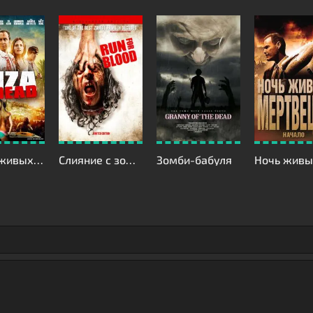
Ибица живых мертвецов
Слияние с зомби
Зомби-бабуля