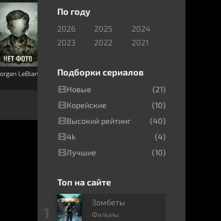
По году
2026
2025
2024
2023
2022
2021
Подборки сериалов
organ LeBlanc
Уэсли Селлик
Джейс
МакКензи
Новые
(21)
Корейские
(10)
Высокий рейтинг
(40)
4k
(4)
Лучшие
(10)
Топ на сайте
Зомбеты
Фильмы