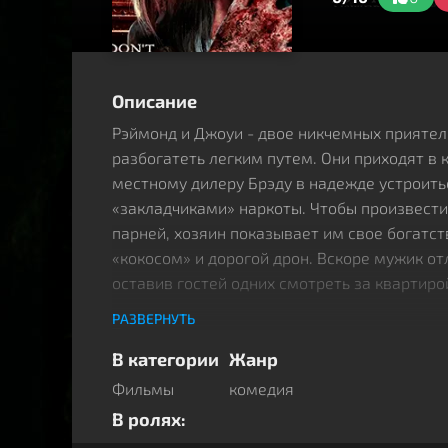
Описание
Рэймонд и Джоуи - двое никчемных прияте
разбогатеть легким путем. Они приходят в 
местному дилеру Брэду в надежде устроить
«закладчиками» наркоты. Чтобы произвести
парней, хозяин показывает им свое богатст
«кокосом» и дорогой дрон. Вскоре мужик от
оставив гостей одних смотреть за квартиро
РАЗВЕРНУТЬ
Торчки решают испытать игрушку в деле, по
отсутствует, тем более что в доме прожива
В категории
Жанр
красота, за которой можно подглядеть. Пока
Фильмы
комедия
будет управлять дроном, летающая штукови
В ролях:
этаж ниже и зависает у окна одной из кварт