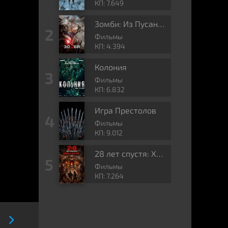
КП: 7.649
Зомби: Из Пусана в Гангнам
Фильмы
КП: 4.394
Колония
Фильмы
КП: 6.832
Игра Престолов
Фильмы
КП: 9.012
28 лет спустя: Храм из костей
Фильмы
КП: 7.264