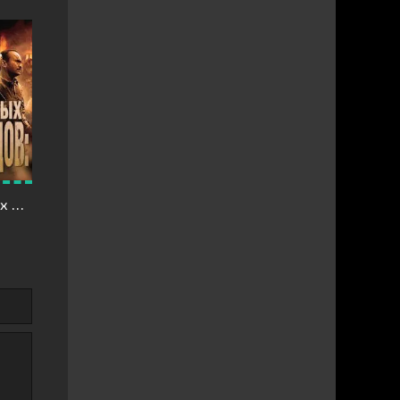
Ночь живых мертвецов: Начало
Третья волна зомби
Ночь живых мертвецов